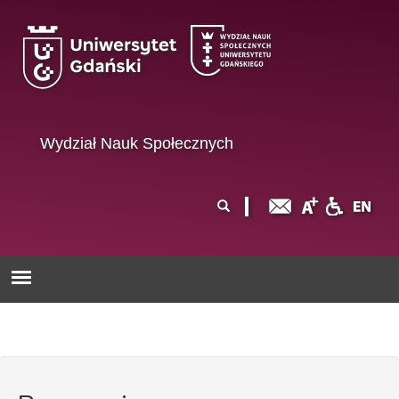
Przejdź do treści
Wydział Nauk Społecznych
Formularz
Szukaj
wyszukiwania