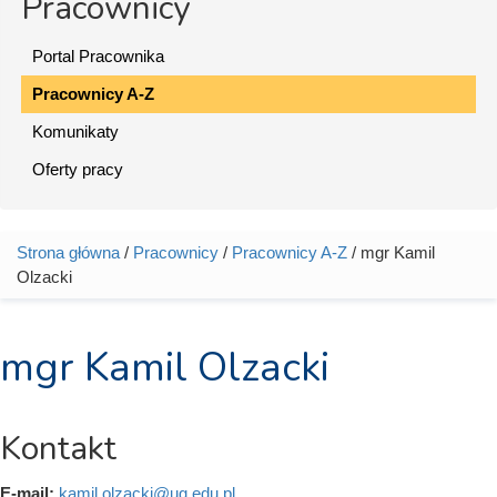
Pracownicy
Portal Pracownika
Pracownicy A-Z
Komunikaty
Oferty pracy
Strona główna
/
Pracownicy
/
Pracownicy A-Z
/ mgr Kamil
Jesteś tutaj
Olzacki
mgr Kamil Olzacki
Kontakt
E-mail:
kamil.olzacki@ug.edu.pl