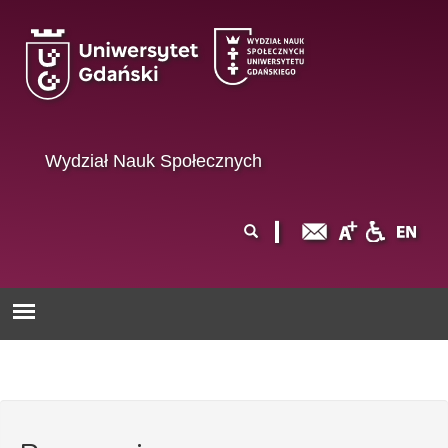
Przejdź do treści
Wydział Nauk Społecznych
Formularz
Szukaj
wyszukiwania