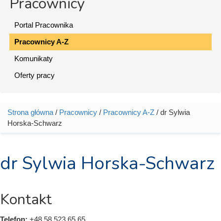
Pracownicy
Portal Pracownika
Pracownicy A-Z
Komunikaty
Oferty pracy
Strona główna
/
Pracownicy
/
Pracownicy A-Z
/ dr Sylwia
Jesteś tutaj
Horska-Schwarz
dr Sylwia Horska-Schwarz
Kontakt
Telefon:
+48 58 523 65 65