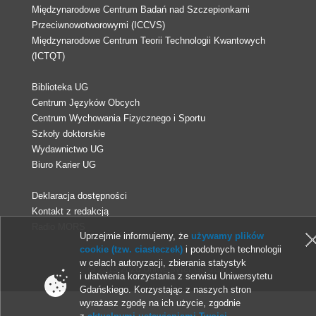
Międzynarodowe Centrum Badań nad Szczepionkami
Przeciwnowotworowymi (ICCVS)
Międzynarodowe Centrum Teorii Technologii Kwantowych
(ICTQT)
Biblioteka UG
Centrum Języków Obcych
Centrum Wychowania Fizycznego i Sportu
Szkoły doktorskie
Wydawnictwo UG
Biuro Karier UG
Deklaracja dostępności
Kontakt z redakcją
Radio MORS
Uprzejmie informujemy, że
używamy plików
cookie (tzw. ciasteczek)
i podobnych technologii
w celach autoryzacji, zbierania statystyk
© 2013-2026 Uniwersytet Gdański
i ułatwienia korzystania z serwisu Uniwersytetu
Gdańskiego. Korzystając z naszych stron
wyrażasz zgodę na ich użycie, zgodnie