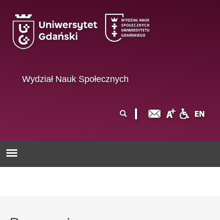
Przejdź do treści
Wydział Nauk Społecznych
Formularz
Szukaj
wyszukiwania