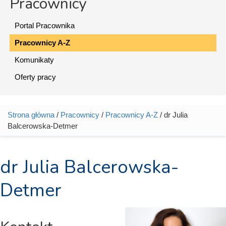
Pracownicy
Portal Pracownika
Pracownicy A-Z
Komunikaty
Oferty pracy
Strona główna
/
Pracownicy
/
Pracownicy A-Z
/ dr Julia
Jesteś tutaj
Balcerowska-Detmer
dr Julia Balcerowska-
Detmer