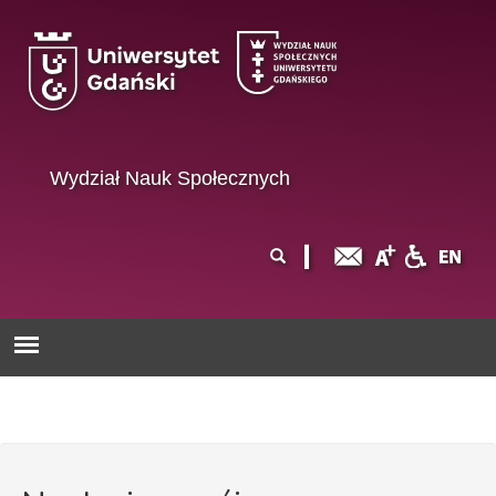
Przejdź do treści
Wydział Nauk Społecznych
Formularz
Szukaj
wyszukiwania