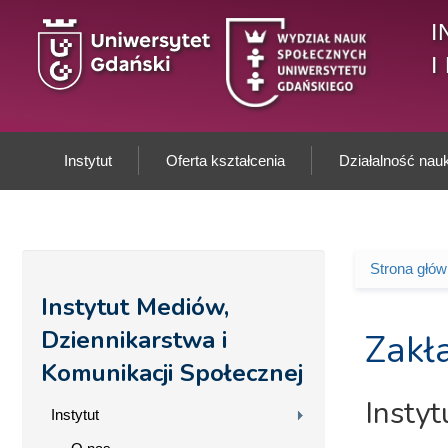
Przejdź do treści
I
I
Instytut
Oferta kształcenia
Działalność na
Strona głó
Jesteś 
Instytut Mediów,
Dziennikarstwa i
Zakł
Komunikacji Społecznej
Instyt
Instytut