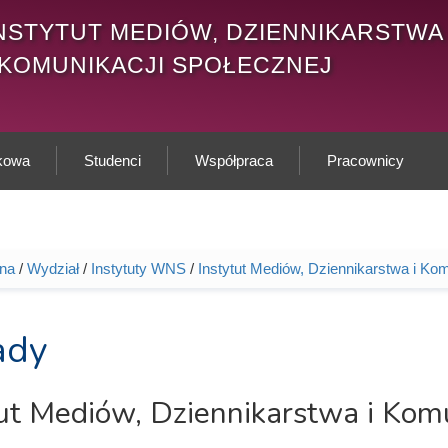
NSTYTUT MEDIÓW, DZIENNIKARSTWA
 KOMUNIKACJI SPOŁECZNEJ
ukowa
Studenci
Współpraca
Pracownicy
wna
/
Wydział
/
Instytuty WNS
/
Instytut Mediów, Dziennikarstwa i Kom
tutaj
ady
ut Mediów, Dziennikarstwa i Komu