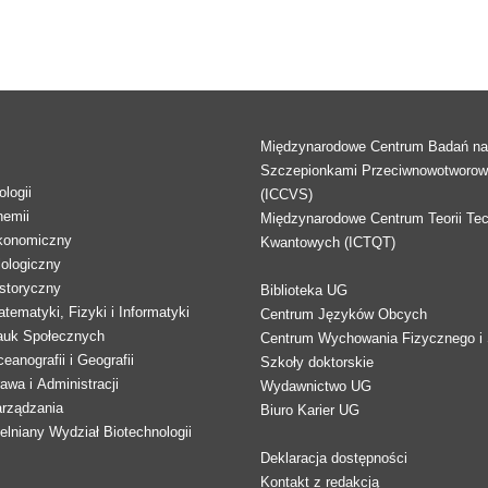
Międzynarodowe Centrum Badań n
Szczepionkami Przeciwnowotworo
logii
(ICCVS)
hemii
Międzynarodowe Centrum Teorii Tec
konomiczny
Kwantowych (ICTQT)
lologiczny
storyczny
Biblioteka UG
tematyki, Fizyki i Informatyki
Centrum Języków Obcych
auk Społecznych
Centrum Wychowania Fizycznego i 
eanografii i Geografii
Szkoły doktorskie
awa i Administracji
Wydawnictwo UG
arządzania
Biuro Karier UG
lniany Wydział Biotechnologii
Deklaracja dostępności
Kontakt z redakcją