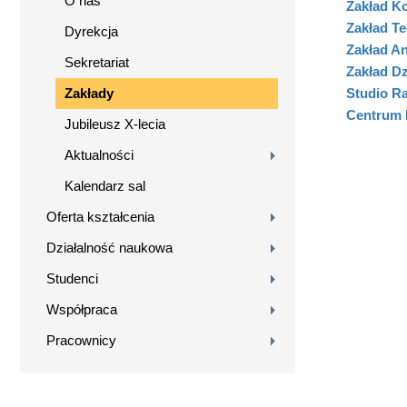
O nas
Zakład Ko
Zakład Te
Dyrekcja
Zakład An
Sekretariat
Zakład Dz
Zakłady
Studio R
Centrum 
Jubileusz X-lecia
Aktualności
Kalendarz sal
Oferta kształcenia
Działalność naukowa
Studenci
Współpraca
Pracownicy