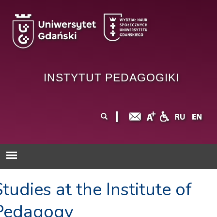
Przejdź do treści
INSTYTUT PEDAGOGIKI
Formularz
Szukaj
wyszukiwania
Studies at the Institute of
Pedagogy